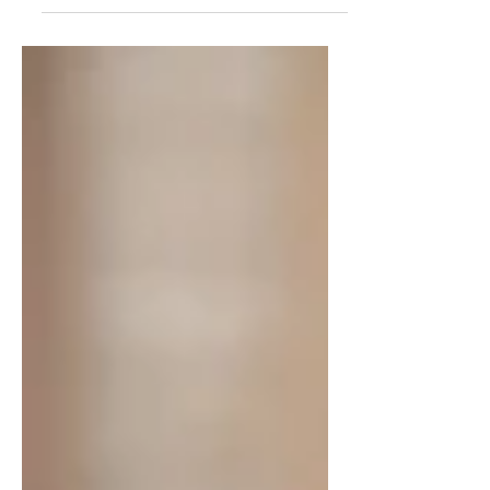
Chaudron Ne vous est-il jamais arrivé
d'assister à la même scène avec un ami
et pourtant d'avoir vécu des émotions
très différentes. Ou bien avez-vous
regardé le même film quelques années
plus tard et vous n'avez plus retrouver
les mêmes sensations. Une même
situation peut provoquer des émotions
différentes selon les personnes et
selon la temporalité : nous interprétons
la r