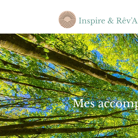
Inspire & Rêv'A
Mes accom