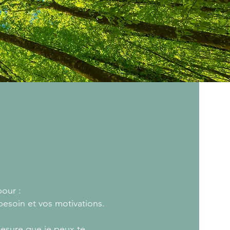
our :
besoin et vos motivations.
esure que je peux te