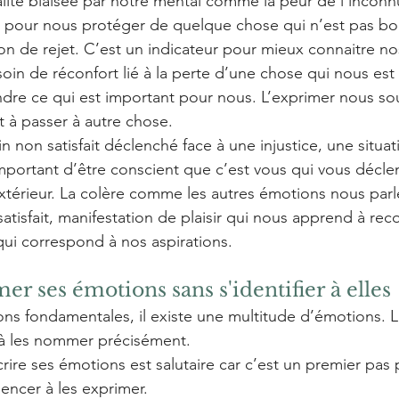
lité biaisée par notre mental comme la peur de l’inconn
là pour nous protéger de quelque chose qui n’est pas bo
n de rejet. C’est un indicateur pour mieux connaitre nos
soin de réconfort lié à la perte d’une chose qui nous est 
dre ce qui est important pour nous. L’exprimer nous so
et à passer à autre chose.
in non satisfait déclenché face à une injustice, une situa
 important d’être conscient que c’est vous qui vous décle
extérieur. La colère comme les autres émotions nous par
satisfait, manifestation de plaisir qui nous apprend à rec
 qui correspond à nos aspirations.
er ses émotions sans s'identifier à elles
ns fondamentales, il existe une multitude d’émotions. L
à les nommer précisément. 
rire ses émotions est salutaire car c’est un premier pas 
ncer à les exprimer.