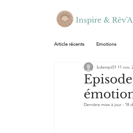
Inspire & Rêv'A
Article récents
Emotions
bdempt51
11 nov. 
Episode 
émotion
Dernière mise à jour :
18 d